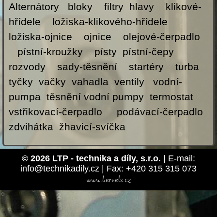
Alternátory bloky filtry hlavy klikové-
hřídele ložiska-klikového-hřídele
ložiska-ojnice ojnice olejové-čerpadlo
pístní-kroužky písty pístní-čepy
rozvody sady-těsnění startéry turba
tyčky vačky vahadla ventily vodní-
pumpa těsnění vodní pumpy termostat
vstřikovací-čerpadlo podávací-čerpadlo
zdvihátka žhavicí-svíčka
© 2026 LTP - technika a díly, s.r.o.
| E-mail:
info@technikadily.cz | Fax: +420 315 315 073
www.kernels.cz