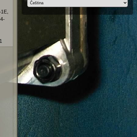
1E,
4-
1