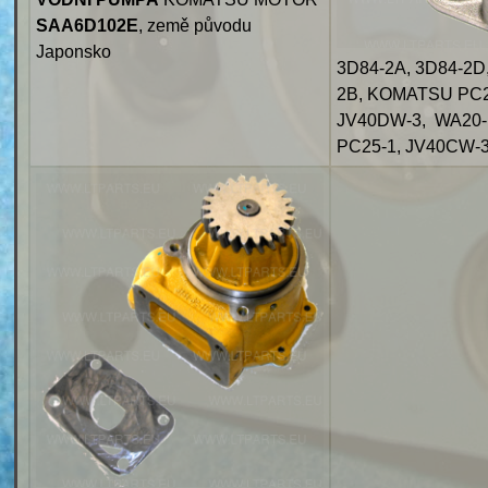
SAA6D102E
, země původu
Japonsko
3D84-2A, 3D84-2D
2B, KOMATSU PC25
JV40DW-3, WA20-1
PC25-1, JV40CW-3,