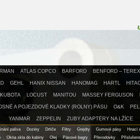
IRMAN
ATLAS COPCO
BARFORD
BENFORD – TERE
RD
GEHL
HANIX NISSAN
HANOMAG
HARTL
HITA
KUBOTA
LOCUST
MANITOU
MASSEY FERGUSON
OSNÉ A POJEZDOVÉ KLADKY (ROLNY) PÁSU
O&K
PEL
YANMAR
ZEPPELIN
ZUBY ADAPTÉRY NA LŽÍCE
ínání paliva
Dozéry
Drtiče
Filtry
Grejdry
Gumové pásy
Hnací
e
Okna skla do kabiny
Olej
Pásové bagry
Převodovky
Příslušen