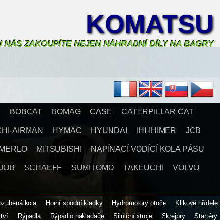
KOMATSU
U NÁS ZAKOUPÍTE NEJEN NÁHRADNÍ DÍLY NA BAGRY
X
BOBCAT
BOMAG
CASE
CATERPILLAR CAT
CHI-AIRMAN
HYMAC
HYUNDAI
IHI-IHIMER
JCB
MERLO
MITSUBISHI
NAPÍNACÍ VODÍCÍ KOLA PÁSU
JOB
SCHAEFF
SUMITOMO
TAKEUCHI
VOLVO
 ozubená kola
Horní spodní kladky
Hydromotory otoče
Klikové hřídele
ství
Rýpadla
Rýpadlo nakladače
Silniční stroje
Skrejpry
Startéry