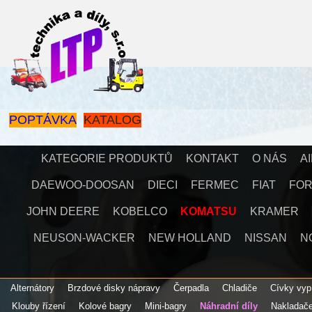
POPTÁVKA
KATALOG
KATEGORIE PRODUKTŮ
KONTAKT
O NÁS
A
DAEWOO-DOOSAN
DIECI
FERMEC
FIAT
FO
JOHN DEERE
KOBELCO
KOMATSU
KRAMER
NEUSON-WACKER
NEW HOLLAND
NISSAN
N
Alternátory
Brzdové disky nápravy
Čerpadla
Chladiče
Cívky vyp
Klouby řízení
Kolové bagry
Mini-bagry
Náhradní díly
Nakladač