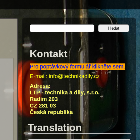
Kontakt
Pro poptávkový formulář klikněte sem.
E-mail:
info@technikadily.cz
Adresa:
LTP - technika a díly, s.r.o.
Radim 203
CZ 281 03
Česká republika
Translation