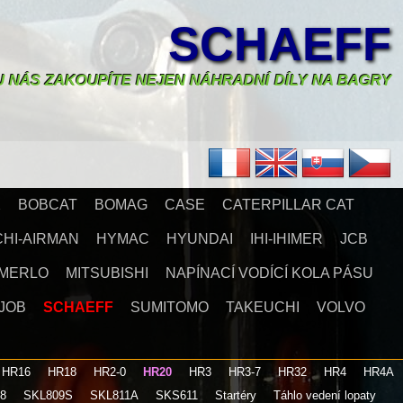
SCHAEFF
U NÁS ZAKOUPÍTE NEJEN NÁHRADNÍ DÍLY NA BAGRY
X
BOBCAT
BOMAG
CASE
CATERPILLAR CAT
CHI-AIRMAN
HYMAC
HYUNDAI
IHI-IHIMER
JCB
MERLO
MITSUBISHI
NAPÍNACÍ VODÍCÍ KOLA PÁSU
JOB
SCHAEFF
SUMITOMO
TAKEUCHI
VOLVO
HR16
HR18
HR2-0
HR20
HR3
HR3-7
HR32
HR4
HR4A
08
SKL809S
SKL811A
SKS611
Startéry
Táhlo vedení lopaty