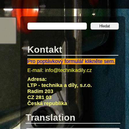
Kontakt
Pro poptávkový formulář klikněte sem.
E-mail:
info@technikadily.cz
Adresa:
LTP - technika a díly, s.r.o.
Radim 203
CZ 281 03
Česká republika
Translation