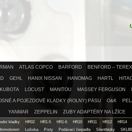
IRMAN
ATLAS COPCO
BARFORD
BENFORD – TERE
RD
GEHL
HANIX NISSAN
HANOMAG
HARTL
HITA
KUBOTA
LOCUST
MANITOU
MASSEY FERGUSON
OSNÉ A POJEZDOVÉ KLADKY (ROLNY) PÁSU
O&K
PEL
YANMAR
ZEPPELIN
ZUBY ADAPTÉRY NA LŽÍCE
podní kladky
HR02
HR1-5
HR1-6
HR10
HR11
HR12
HR14
ydromotorem
Ložiska
Písty
Podávací čerpadla
Silentbloky
SKL8