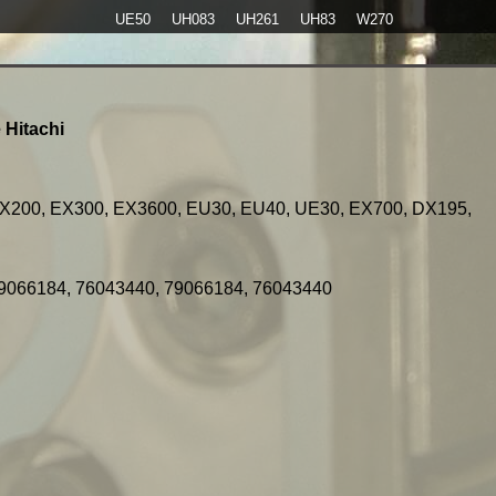
UE50
UH083
UH261
UH83
W270
 Hitachi
X200, EX300, EX3600, EU30, EU40, UE30, EX700, DX195,
9066184, 76043440, 79066184, 76043440