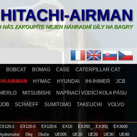
HITACHI-AIRMAN
U NÁS ZAKOUPÍTE NEJEN NÁHRADNÍ DÍLY NA BAGRY
X
BOBCAT
BOMAG
CASE
CATERPILLAR CAT
CHI-AIRMAN
HYMAC
HYUNDAI
IHI-IHIMER
JCB
MERLO
MITSUBISHI
NAPÍNACÍ VODÍCÍ KOLA PÁSU
JOB
SCHAEFF
SUMITOMO
TAKEUCHI
VOLVO
EX120-2
EX120-5
EX120-6
EX15
EX200
EX300
EX3600
 hydromotor
Olej
Otoče
UE005
UE10
UE20
UE30
UE40