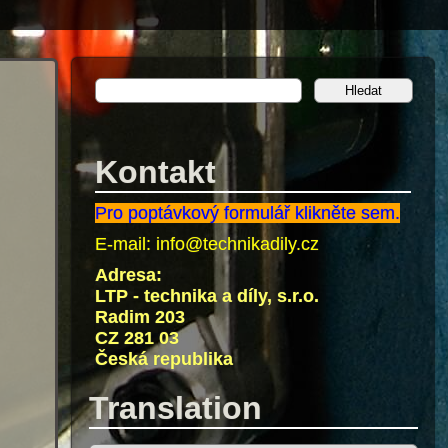
Kontakt
Pro poptávkový formulář klikněte sem.
E-mail:
info@technikadily.cz
Adresa:
LTP - technika a díly, s.r.o.
Radim 203
CZ 281 03
Česká republika
Translation