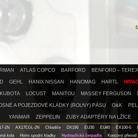
IRMAN
ATLAS COPCO
BARFORD
BENFORD – TERE
D
GEHL
HANIX NISSAN
HANOMAG
HARTL
HITA
KUBOTA
LOCUST
MANITOU
MASSEY FERGUSON
OSNÉ A POJEZDOVÉ KLADKY (ROLNY) PÁSU
O&K
PEL
YANMAR
ZEPPELIN
ZUBY ADAPTÉRY NA LŽÍCE
17-2N
AX17CGL-2N
Chladiče
DX195
EU30
EU40
EX100-5
ená kola
Horní spodní kladky
Hydraulická čerpadla
Koncový převod