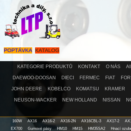
POPTÁVKA
KATALOG
KATEGORIE PRODUKTŮ
KONTAKT
O NÁS
A
DAEWOO-DOOSAN
DIECI
FERMEC
FIAT
FOR
JOHN DEERE
KOBELCO
KOMATSU
KRAMER
NEUSON-WACKER
NEW HOLLAND
NISSAN
N
160W
AX16
AX16-2
AX16-2N
AX16CBL-3
AX17-2
AX
EX700
Gumové pásy
HM10
HM15
HM35SA2
Hnací ozub