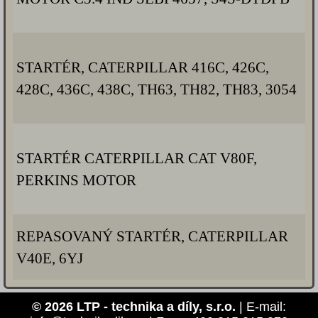
STARTÉR, CATERPILLAR 416C, 426C,
428C, 436C, 438C, TH63, TH82, TH83, 3054
STARTÉR CATERPILLAR CAT V80F,
PERKINS MOTOR
REPASOVANÝ STARTÉR, CATERPILLAR
V40E, 6YJ
© 2026 LTP - technika a díly, s.r.o.
| E-mail: