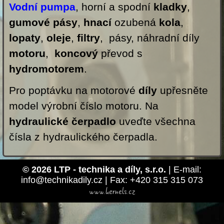
Vodní pumpa
, horní a spodní
kladky
,
gumové pásy
,
hnací
ozubená
kola
,
lopaty
,
oleje
,
filtry
, pásy, náhradní díly
motoru
,
koncový
převod s
hydromotorem
.
Pro poptávku na motorové
díly
upřesněte
model výrobní číslo motoru. Na
hydraulické čerpadlo
uveďte všechna
čísla z hydraulického čerpadla.
© 2026 LTP - technika a díly, s.r.o.
| E-mail:
info@technikadily.cz | Fax: +420 315 315 073
www.kernels.cz