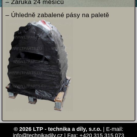
– Záruka 24 měsíců
– Úhledně zabalené pásy na paletě
© 2026 LTP - technika a díly, s.r.o.
| E-mail:
info@technikadily.cz | Fax: +420 315 315 073