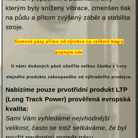
kterým byly sníženy vibrace, zmenšen tlak
na půdu a přitom zvýšený záběr a stabilita
stroje.
Gumové pásy přímo od výrobce na veškeré bagry
poptejte zde
U námi dodaných pásů ušetříte velkou částku z ceny
stejného produktu zakoupeného od výhradního prodejce.
Nabízíme pouze prvotřídní produkt
LTP
(Long Track Power)
prověřená evropská
kvalita:
Sami Vám vyhledáme nejvhodnější
velikost, často se totiž setkáváme, že byl
použit nevhodný rozměr pásu.