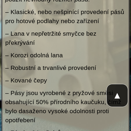
– Klasické, nebo nešpinící provedení pásů
pro hotové podlahy nebo zařízení
– Lana v nepřetržité smyčce bez
překrývání
– Korozi odolná lana
– Robustní a trvanlivé provedení
– Kované čepy
– Pásy jsou vyrobené z pryžové směsi
▲
obsahující 50% přírodního kaučuku, čímž
bylo dasaženo vysoké odolnosti proti
opotřebení