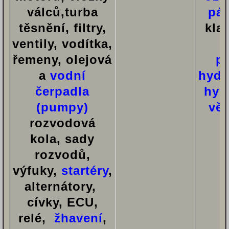
válců,turba
pá
těsnění, filtry,
klad
ventily, vodítka,
k
řemeny, olejová
p
a
vodní
hydr
čerpadla
hyd
(pumpy)
vě
rozvodová
kola, sady
rozvodů,
výfuky,
startéry
,
alternátory,
cívky, ECU,
relé,
žhavení
,