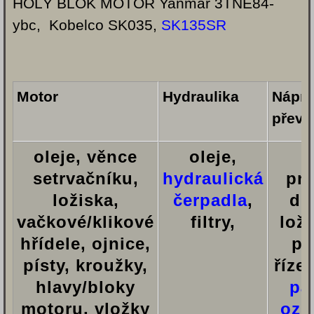
HOLÝ BLOK MOTOR Yanmar 3TNE84-
ybc, Kobelco SK035,
SK135SR
Motor
Hydraulika
Nápra
převo
oleje, věnce
oleje,
setrvačníku,
hydraulická
pn
ložiska,
čerpadla
,
dis
vačkové/klikové
filtry,
loži
hřídele, ojnice,
po
písty, kroužky,
říze
hlavy/bloky
pá
motoru, vložky
ozu