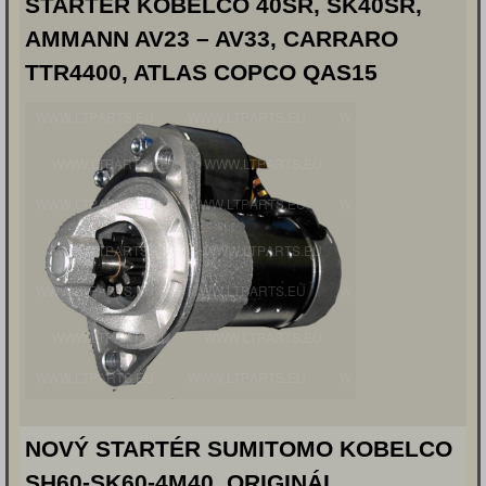
STARTÉR KOBELCO 40SR, SK40SR,
AMMANN AV23 – AV33, CARRARO
TTR4400, ATLAS COPCO QAS15
NOVÝ STARTÉR SUMITOMO KOBELCO
SH60-SK60-4M40, ORIGINÁL