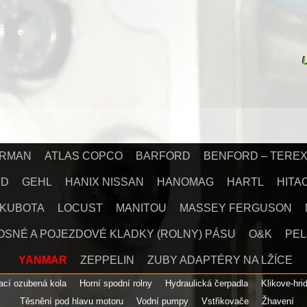
IRMAN
ATLAS COPCO
BARFORD
BENFORD – TERE
RD
GEHL
HANIX NISSAN
HANOMAG
HARTL
HITA
KUBOTA
LOCUST
MANITOU
MASSEY FERGUSON
OSNÉ A POJEZDOVÉ KLADKY (ROLNY) PÁSU
O&K
PEL
YANMAR
ZEPPELIN
ZUBY ADAPTÉRY NA LŽÍCE
nací ozubená kola
Horní spodní rolny
Hydraulická čerpadla
klikove-hri
Těsnění pod hlavu motoru
Vodní pumpy
Vstřikovače
Žhavení