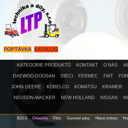
POPTÁVKA
KATALOG
KATEGORIE PRODUKTŮ
KONTAKT
O NÁS
A
DAEWOO-DOOSAN
DIECI
FERMEC
FIAT
FO
JOHN DEERE
KOBELCO
KOMATSU
KRAMER
NEUSON-WACKER
NEW HOLLAND
NISSAN
N
B15-3
Chladiče
Filtry
Gumové pásy
Hlava motoru
H