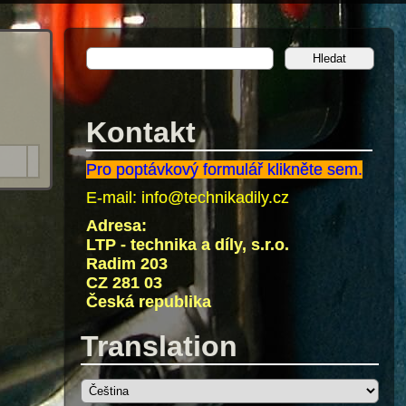
Kontakt
Pro poptávkový formulář klikněte sem.
E-mail:
info@technikadily.cz
Adresa:
LTP - technika a díly, s.r.o.
Radim 203
CZ 281 03
Česká republika
Translation