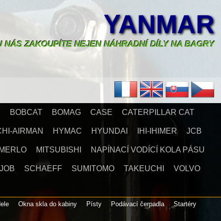
YANMAR
U NÁS ZAKOUPÍTE NEJEN NÁHRADNÍ DÍLY NA BAGRY
X
BOBCAT
BOMAG
CASE
CATERPILLAR CAT
CHI-AIRMAN
HYMAC
HYUNDAI
IHI-IHIMER
JCB
MERLO
MITSUBISHI
NAPÍNACÍ VODÍCÍ KOLA PÁSU
JOB
SCHAEFF
SUMITOMO
TAKEUCHI
VOLVO
dele
Okna skla do kabiny
Písty
Podávací čerpadla
Startéry