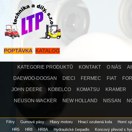
POPTÁVKA
KATALOG
KATEGORIE PRODUKTŮ
KONTAKT
O NÁS
A
DAEWOO-DOOSAN
DIECI
FERMEC
FIAT
FO
JOHN DEERE
KOBELCO
KOMATSU
KRAMER
NEUSON-WACKER
NEW HOLLAND
NISSAN
N
Filtry
Gumové pásy
Hlavy motoru
Hnací ozubená kola
Horní s
HR5
HR8
HR8A
Hydraulické čerpadlo
Koncový převod s h