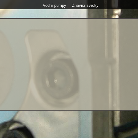
Vodní pumpy
Žhavicí svíčky