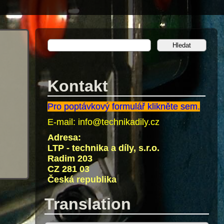
Kontakt
Pro poptávkový formulář klikněte sem.
E-mail:
info@technikadily.cz
Adresa:
LTP - technika a díly, s.r.o.
Radim 203
CZ 281 03
Česká republika
Translation