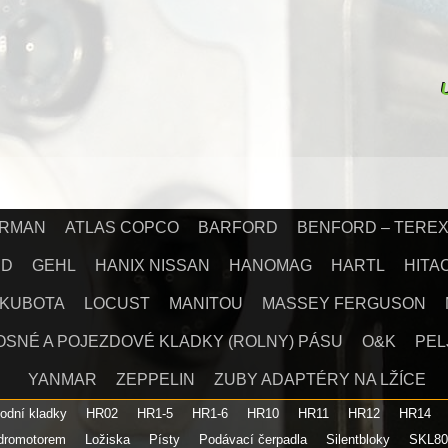
IRMAN
ATLAS COPCO
BARFORD
BENFORD – TERE
RD
GEHL
HANIX NISSAN
HANOMAG
HARTL
HITA
KUBOTA
LOCUST
MANITOU
MASSEY FERGUSON
OSNÉ A POJEZDOVÉ KLADKY (ROLNY) PÁSU
O&K
PEL
YANMAR
ZEPPELIN
ZUBY ADAPTÉRY NA LŽÍCE
podní kladky
HR02
HR1-5
HR1-6
HR10
HR11
HR12
HR14
ydromotorem
Ložiska
Písty
Podávací čerpadla
Silentbloky
SKL8