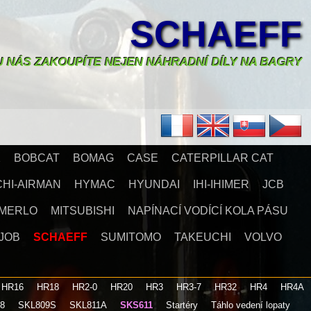
SCHAEFF
U NÁS ZAKOUPÍTE NEJEN NÁHRADNÍ DÍLY NA BAGRY
X
BOBCAT
BOMAG
CASE
CATERPILLAR CAT
CHI-AIRMAN
HYMAC
HYUNDAI
IHI-IHIMER
JCB
MERLO
MITSUBISHI
NAPÍNACÍ VODÍCÍ KOLA PÁSU
JOB
SCHAEFF
SUMITOMO
TAKEUCHI
VOLVO
HR16
HR18
HR2-0
HR20
HR3
HR3-7
HR32
HR4
HR4A
08
SKL809S
SKL811A
SKS611
Startéry
Táhlo vedení lopaty