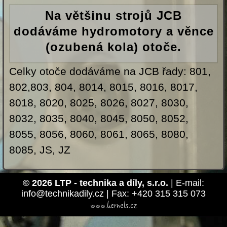
Na většinu strojů JCB
dodáváme hydromotory a věnce
(ozubená kola) otoče.
Celky otoče dodáváme na JCB řady: 801,
802,803, 804, 8014, 8015, 8016, 8017,
8018, 8020, 8025, 8026, 8027, 8030,
8032, 8035, 8040, 8045, 8050, 8052,
8055, 8056, 8060, 8061, 8065, 8080,
8085, JS, JZ
© 2026 LTP - technika a díly, s.r.o.
| E-mail:
info@technikadily.cz | Fax: +420 315 315 073
www.kernels.cz