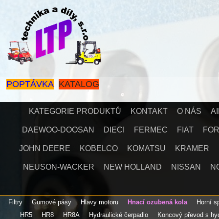
POPTÁVKA
KATALOG
KATEGORIE PRODUKTŮ
KONTAKT
O NÁS
A
DAEWOO-DOOSAN
DIECI
FERMEC
FIAT
FO
JOHN DEERE
KOBELCO
KOMATSU
KRAMER
NEUSON-WACKER
NEW HOLLAND
NISSAN
N
Filtry
Gumové pásy
Hlavy motoru
Hnací ozubená kola
Horní 
HR5
HR8
HR8A
Hydraulické čerpadlo
Koncový převod s h