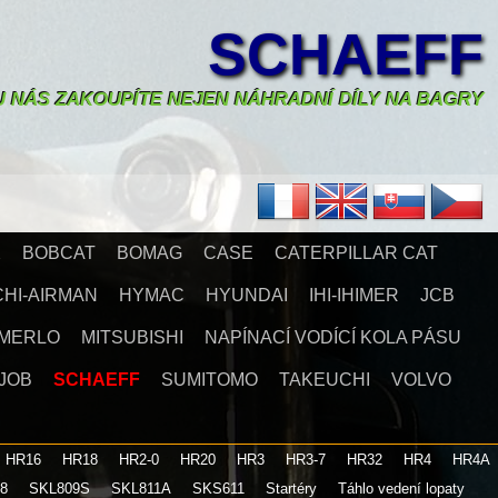
SCHAEFF
U NÁS ZAKOUPÍTE NEJEN NÁHRADNÍ DÍLY NA BAGRY
X
BOBCAT
BOMAG
CASE
CATERPILLAR CAT
CHI-AIRMAN
HYMAC
HYUNDAI
IHI-IHIMER
JCB
MERLO
MITSUBISHI
NAPÍNACÍ VODÍCÍ KOLA PÁSU
JOB
SCHAEFF
SUMITOMO
TAKEUCHI
VOLVO
HR16
HR18
HR2-0
HR20
HR3
HR3-7
HR32
HR4
HR4A
08
SKL809S
SKL811A
SKS611
Startéry
Táhlo vedení lopaty