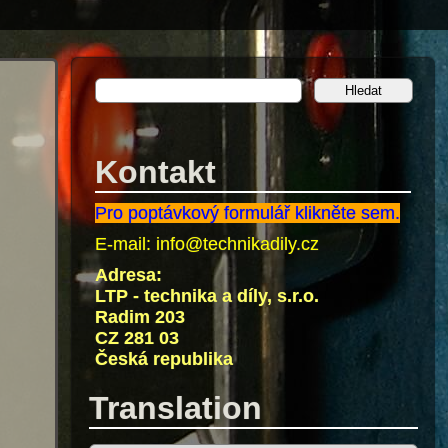
Kontakt
Pro poptávkový formulář klikněte sem.
E-mail:
info@technikadily.cz
Adresa:
LTP - technika a díly, s.r.o.
Radim 203
CZ 281 03
Česká republika
Translation