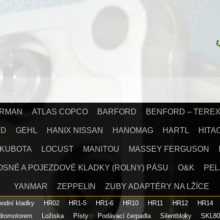
IRMAN
ATLAS COPCO
BARFORD
BENFORD – TERE
RD
GEHL
HANIX NISSAN
HANOMAG
HARTL
HITA
KUBOTA
LOCUST
MANITOU
MASSEY FERGUSON
OSNÉ A POJEZDOVÉ KLADKY (ROLNY) PÁSU
O&K
PEL
YANMAR
ZEPPELIN
ZUBY ADAPTÉRY NA LŽÍCE
spodní kladky
HR02
HR1-5
HR1-6
HR10
HR11
HR12
HR14
ydromotorem
Ložiska
Písty
Podávací čerpadla
Silentbloky
SKL8