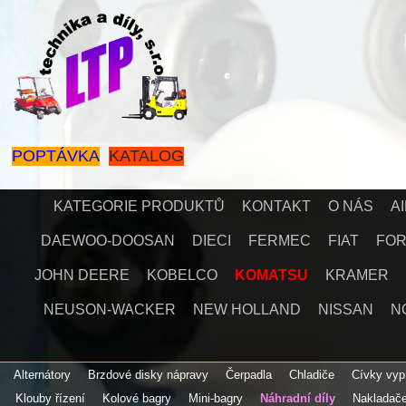
POPTÁVKA
KATALOG
KATEGORIE PRODUKTŮ
KONTAKT
O NÁS
A
DAEWOO-DOOSAN
DIECI
FERMEC
FIAT
FO
JOHN DEERE
KOBELCO
KOMATSU
KRAMER
NEUSON-WACKER
NEW HOLLAND
NISSAN
N
Alternátory
Brzdové disky nápravy
Čerpadla
Chladiče
Cívky vyp
Klouby řízení
Kolové bagry
Mini-bagry
Náhradní díly
Nakladač