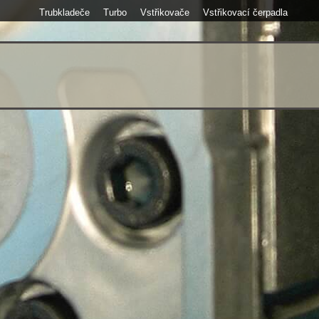
Trubkladeče
Turbo
Vstřikovače
Vstřikovací čerpadla