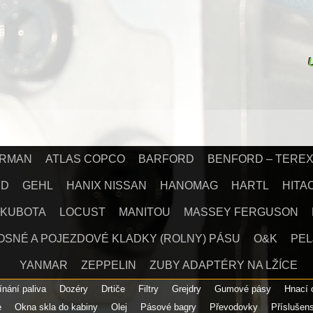
IRMAN
ATLAS COPCO
BARFORD
BENFORD – TERE
RD
GEHL
HANIX NISSAN
HANOMAG
HARTL
HITA
KUBOTA
LOCUST
MANITOU
MASSEY FERGUSON
OSNÉ A POJEZDOVÉ KLADKY (ROLNY) PÁSU
O&K
PEL
YANMAR
ZEPPELIN
ZUBY ADAPTÉRY NA LŽÍCE
ínání paliva
Dozéry
Drtiče
Filtry
Grejdry
Gumové pásy
Hnací
e
Okna skla do kabiny
Olej
Pásové bagry
Převodovky
Příslušen