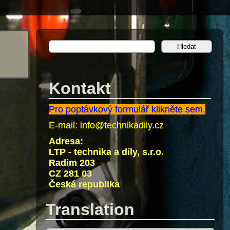
Kontakt
Pro poptávkový formulář klikněte sem.
E-mail:
info@technikadily.cz
Adresa:
LTP - technika a díly, s.r.o.
Radim 203
CZ 281 03
Česká republika
Translation