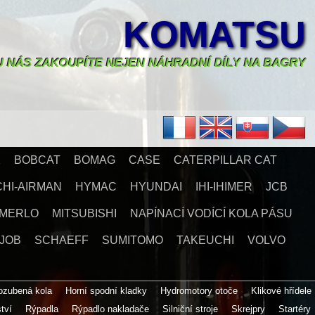
KOMATSU
U NÁS ZAKOUPÍTE NEJEN NÁHRADNÍ DÍLY NA BAGRY
X
BOBCAT
BOMAG
CASE
CATERPILLAR CAT
CHI-AIRMAN
HYMAC
HYUNDAI
IHI-IHIMER
JCB
MERLO
MITSUBISHI
NAPÍNACÍ VODÍCÍ KOLA PÁSU
JOB
SCHAEFF
SUMITOMO
TAKEUCHI
VOLVO
 ozubená kola
Horní spodní kladky
Hydromotory otoče
Klikové hřídele
ství
Rýpadla
Rýpadlo nakladače
Silniční stroje
Skrejpry
Startéry