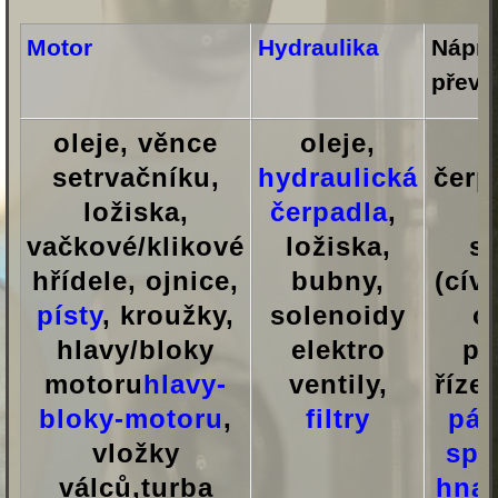
Motor
Hydraulika
Nápra
převo
oleje, věnce
oleje,
setrvačníku,
hydraulická
čerpa
ložiska,
čerpadla
,
vačkové/klikové
ložiska,
s
hřídele, ojnice,
bubny,
(cív
písty
, kroužky,
solenoidy
or
hlavy/bloky
elektro
po
motoru
hlavy-
ventily,
říze
bloky-motoru
,
filtry
pás
vložky
spo
válců,turba
hnac