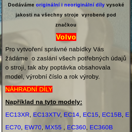
Dodáváme
originální i neoriginální
díly
vysoké
jakosti na všechny stroje vyrobené pod
značkou
Volvo
Pro vytvoření správné nabídky Vás
žádáme o zaslání všech potřebných údajů
o stroji, tak aby poptávka obsahovala
model, výrobní číslo a rok výroby.
NÁHRADNÍ DÍLY
Například na tyto modely:
EC13XR
,
EC13XTV
,
EC14
,
EC15
,
EC15B
,
E
EC70
,
EW70
,
MX55
,
EC360
,
EC360B