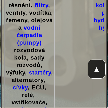
těsnění,
filtry
,
kol
ventily, vodítka,
p
řemeny, olejová
hyd
a
vodní
hy
čerpadla
(pumpy)
rozvodová
kola, sady
rozvodů,
▲
výfuky,
startéry
,
alternátory,
cívky
, ECU,
relé,
vstřikovače,