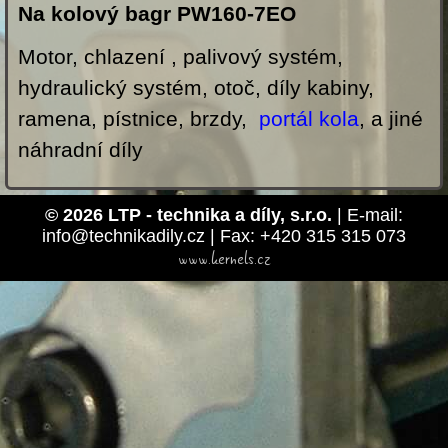
Na kolový bagr PW160-7EO
Motor, chlazení , palivový systém,
hydraulický systém, otoč, díly kabiny,
ramena, pístnice, brzdy,
portál kola
, a jiné
náhradní díly
© 2026 LTP - technika a díly, s.r.o.
| E-mail:
info@technikadily.cz | Fax: +420 315 315 073
www.kernels.cz