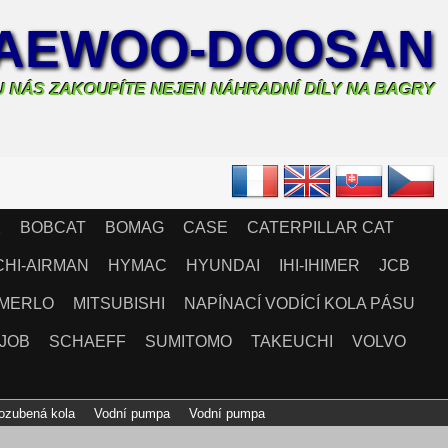
AEWOO-DOOSAN
U NÁS ZAKOUPÍTE NEJEN NÁHRADNÍ DÍLY NA BAGRY
X
BOBCAT
BOMAG
CASE
CATERPILLAR CAT
CHI-AIRMAN
HYMAC
HYUNDAI
IHI-IHIMER
JCB
MERLO
MITSUBISHI
NAPÍNACÍ VODÍCÍ KOLA PÁSU
JOB
SCHAEFF
SUMITOMO
TAKEUCHI
VOLVO
 ozubená kola
Vodní pumpa
Vodní pumpa