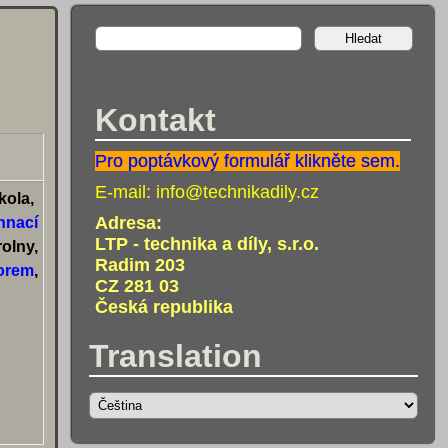
Kontakt
Pro poptávkový formulář klikněte sem.
E-mail:
info@technikadily.cz
ola,
Adresa:
hnací
LTP - technika a díly, s.r.o.
olny,
Radim 203
orem
,
CZ 281 03
Česká republika
Translation