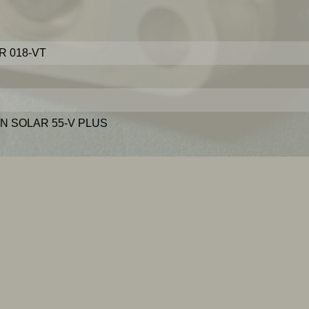
R 018-VT
N SOLAR 55-V PLUS