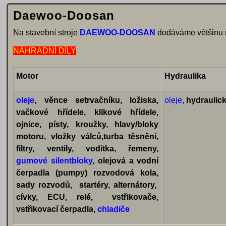
Daewoo-Doosan
Na stavební stroje
DAEWOO-DOOSAN
dodáváme většinu n
NÁHRADNÍ DÍLY
Motor
Hydraulika
oleje
, věnce setrvačníku, ložiska,
oleje
,
hydraulick
vačkové hřídele, klikové hřídele,
ojnice, písty, kroužky, hlavy/bloky
motoru, vložky válců,turba těsnění,
filtry, ventily, vodítka, řemeny,
gumové silentbloky
, olejová a vodní
čerpadla (pumpy) rozvodová kola,
sady rozvodů, startéry, alternátory,
cívky, ECU, relé, vstřikovače,
vstřikovací čerpadla,
chladiče