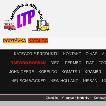
POPTÁVKA
KATALOG
KATEGORIE PRODUKTŮ
KONTAKT
O NÁS
A
DAEWOO-DOOSAN
DIECI
FERMEC
FIAT
FO
JOHN DEERE
KOBELCO
KOMATSU
KRAMER
NEUSON-WACKER
NEW HOLLAND
NISSAN
N
Chladiče
Gumové silentbloky
Koncov