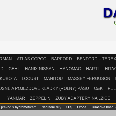
D
IRMAN
ATLAS COPCO
BARFORD
BENFORD – TERE
RD
GEHL
HANIX NISSAN
HANOMAG
HARTL
HITA
KUBOTA
LOCUST
MANITOU
MASSEY FERGUSON
OSNÉ A POJEZDOVÉ KLADKY (ROLNY) PÁSU
O&K
PEL
YANMAR
ZEPPELIN
ZUBY ADAPTÉRY NA LŽÍCE
ý převod s hydromotorem
Náhradní díly
Olej
Otoče
Turasová hnací