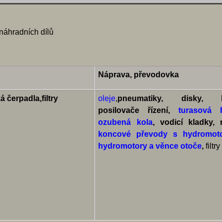
áhradních dílů
Náprava, převodovka
á čerpadla,filtry
oleje
,
pneumatiky, disky, k
posilovače řízení,
turasová 
ozubená kola
, vodicí kladky, r
koncové převody s hydromot
hydromotory a věnce otoče
,
filtry