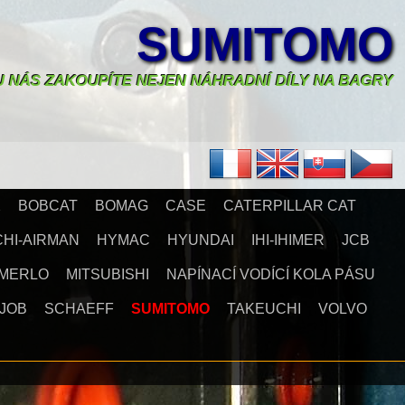
SUMITOMO
U NÁS ZAKOUPÍTE NEJEN NÁHRADNÍ DÍLY NA BAGRY
X
BOBCAT
BOMAG
CASE
CATERPILLAR CAT
CHI-AIRMAN
HYMAC
HYUNDAI
IHI-IHIMER
JCB
MERLO
MITSUBISHI
NAPÍNACÍ VODÍCÍ KOLA PÁSU
JOB
SCHAEFF
SUMITOMO
TAKEUCHI
VOLVO