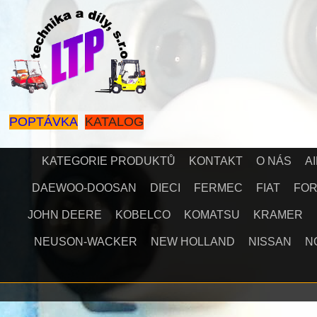
POPTÁVKA
KATALOG
KATEGORIE PRODUKTŮ
KONTAKT
O NÁS
A
DAEWOO-DOOSAN
DIECI
FERMEC
FIAT
FO
JOHN DEERE
KOBELCO
KOMATSU
KRAMER
NEUSON-WACKER
NEW HOLLAND
NISSAN
N