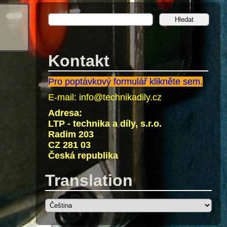
Kontakt
Pro poptávkový formulář klikněte sem.
E-mail:
info@technikadily.cz
Adresa:
LTP - technika a díly, s.r.o.
Radim 203
CZ 281 03
Česká republika
Translation