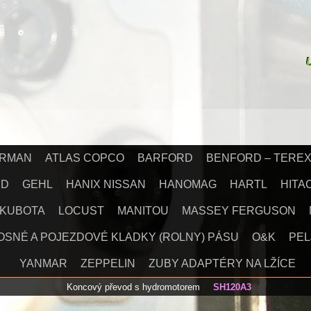
IRMAN
ATLAS COPCO
BARFORD
BENFORD – TERE
RD
GEHL
HANIX NISSAN
HANOMAG
HARTL
HITA
KUBOTA
LOCUST
MANITOU
MASSEY FERGUSON
OSNÉ A POJEZDOVÉ KLADKY (ROLNY) PÁSU
O&K
PEL
YANMAR
ZEPPELIN
ZUBY ADAPTÉRY NA LŽÍCE
Koncový převod s hydromotorem
SH120A3