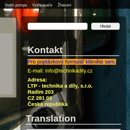
Vodní pumpa
Vstřikovače
Žhavení
Kontakt
Pro poptávkový formulář klikněte sem.
E-mail:
info@technikadily.cz
Adresa:
LTP - technika a díly, s.r.o.
Radim 203
CZ 281 03
Česká republika
Translation