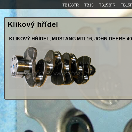
TB138FR
TB15
TB153FR
TB15
Klikový hřídel
KLIKOVÝ HŘÍDEL, MUSTANG MTL16, JOHN DEERE 4