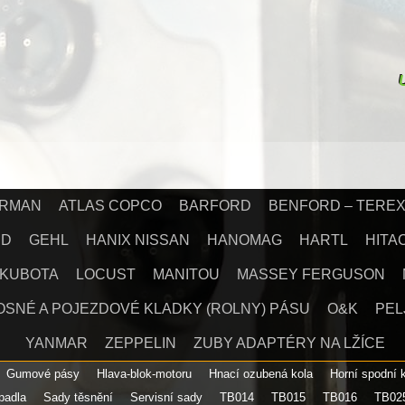
IRMAN
ATLAS COPCO
BARFORD
BENFORD – TERE
RD
GEHL
HANIX NISSAN
HANOMAG
HARTL
HITA
KUBOTA
LOCUST
MANITOU
MASSEY FERGUSON
OSNÉ A POJEZDOVÉ KLADKY (ROLNY) PÁSU
O&K
PEL
YANMAR
ZEPPELIN
ZUBY ADAPTÉRY NA LŽÍCE
Gumové pásy
Hlava-blok-motoru
Hnací ozubená kola
Horní spodní 
padla
Sady těsnění
Servisní sady
TB014
TB015
TB016
TB02