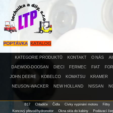
POPTÁVKA
KATALOG
KATEGORIE PRODUKTŮ
KONTAKT
O NÁS
A
DAEWOO-DOOSAN
DIECI
FERMEC
FIAT
FO
JOHN DEERE
KOBELCO
KOMATSU
KRAMER
NEUSON-WACKER
NEW HOLLAND
NISSAN
N
B17
Chladiče
Čidla
Cívky vypínání motoru
Filtry
Koncový převod/hydromotor
Okna skla do kabiny
Podávací čer