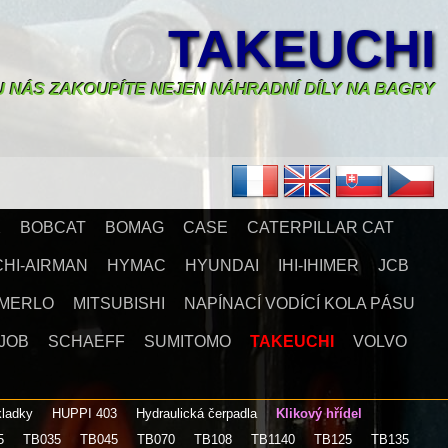
TAKEUCHI
U NÁS ZAKOUPÍTE NEJEN NÁHRADNÍ DÍLY NA BAGRY
X
BOBCAT
BOMAG
CASE
CATERPILLAR CAT
CHI-AIRMAN
HYMAC
HYUNDAI
IHI-IHIMER
JCB
MERLO
MITSUBISHI
NAPÍNACÍ VODÍCÍ KOLA PÁSU
JOB
SCHAEFF
SUMITOMO
TAKEUCHI
VOLVO
kladky
HUPPI 403
Hydraulická čerpadla
Klikový hřídel
5
TB035
TB045
TB070
TB108
TB1140
TB125
TB135