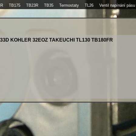
FR
TB175
TB23R
TB35
Termostaty
TL26
Ventil napínání pásu
033D KOHLER 32EOZ TAKEUCHI TL130 TB180FR