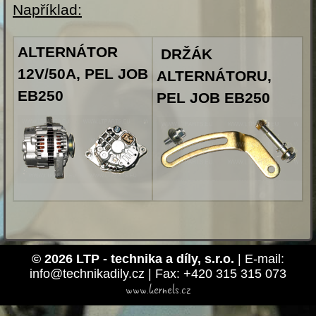
Například:
ALTERNÁTOR
DRŽÁK
12V/50A, PEL JOB
ALTERNÁTORU,
EB250
PEL JOB EB250
© 2026 LTP - technika a díly, s.r.o.
| E-mail:
info@technikadily.cz | Fax: +420 315 315 073
www.kernels.cz