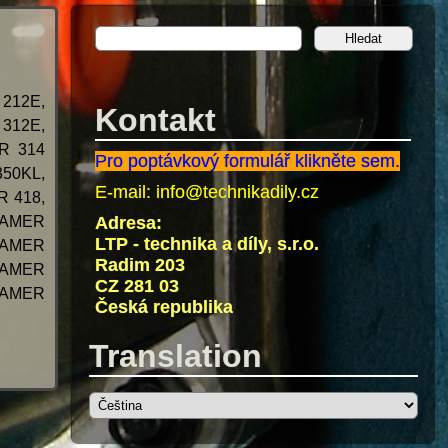
212E,
Kontakt
312E,
R 314
Pro poptávkový formulář klikněte sem.
50KL,
E-mail:
info@technikadily.cz
 418,
RAMER
Adresa:
LTP - technika a díly, s.r.o.
RAMER
Radim 203
RAMER
CZ 281 03
RAMER
Česká republika
Translation