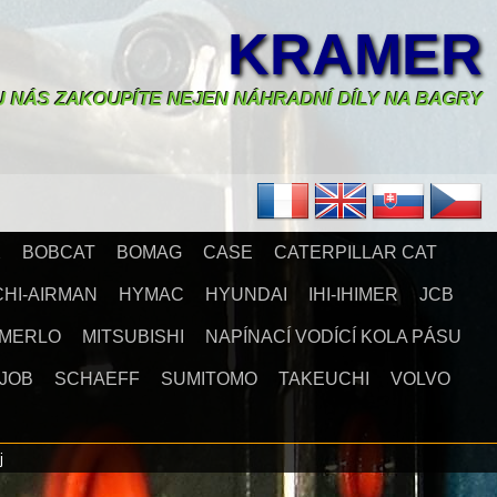
KRAMER
U NÁS ZAKOUPÍTE NEJEN NÁHRADNÍ DÍLY NA BAGRY
X
BOBCAT
BOMAG
CASE
CATERPILLAR CAT
CHI-AIRMAN
HYMAC
HYUNDAI
IHI-IHIMER
JCB
MERLO
MITSUBISHI
NAPÍNACÍ VODÍCÍ KOLA PÁSU
JOB
SCHAEFF
SUMITOMO
TAKEUCHI
VOLVO
j