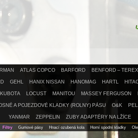
IRMAN
ATLAS COPCO
BARFORD
BENFORD – TERE
RD
GEHL
HANIX NISSAN
HANOMAG
HARTL
HITA
KUBOTA
LOCUST
MANITOU
MASSEY FERGUSON
OSNÉ A POJEZDOVÉ KLADKY (ROLNY) PÁSU
O&K
PEL
YANMAR
ZEPPELIN
ZUBY ADAPTÉRY NA LŽÍCE
Filtry
Gumové pásy
Hnací ozubená kola
Horní spodní kladky
Ole