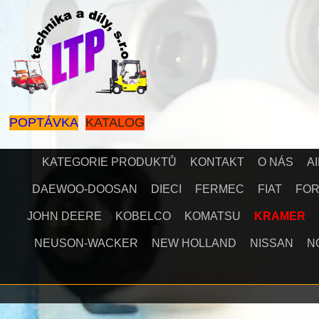
POPTÁVKA
KATALOG
KATEGORIE PRODUKTŮ
KONTAKT
O NÁS
A
DAEWOO-DOOSAN
DIECI
FERMEC
FIAT
FO
JOHN DEERE
KOBELCO
KOMATSU
KRAMER
NEUSON-WACKER
NEW HOLLAND
NISSAN
N