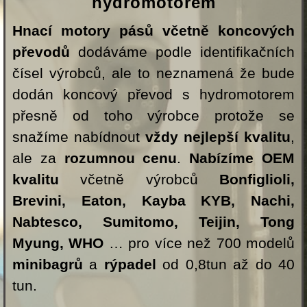
hydromotorem
Hnací motory pásů včetně koncových
převodů
dodáváme podle identifikačních
čísel výrobců, ale to neznamená že bude
dodán koncový převod s hydromotorem
přesně od toho výrobce protože se
snažíme nabídnout
vždy nejlepší kvalitu
,
ale za
rozumnou cenu
.
Nabízíme OEM
kvalitu
včetně výrobců
Bonfiglioli,
Brevini, Eaton, Kayba KYB, Nachi,
Nabtesco, Sumitomo, Teijin, Tong
Myung, WHO
… pro více než 700 modelů
minibagrů
a
rýpadel
od 0,8tun až do 40
tun.