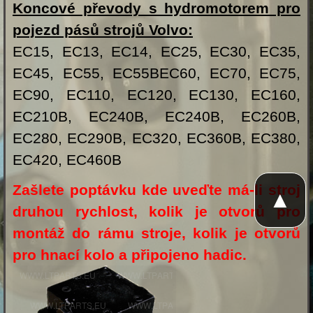
Koncové převody s hydromotorem pro
pojezd pásů strojů Volvo:
EC15, EC13, EC14, EC25, EC30, EC35,
EC45, EC55, EC55BEC60, EC70, EC75,
EC90, EC110, EC120, EC130, EC160,
EC210B, EC240B, EC240B, EC260B,
EC280, EC290B, EC320, EC360B, EC380,
EC420, EC460B
Zašlete poptávku kde uveďte má-li stroj
▲
druhou rychlost, kolik je otvorů pro
montáž do rámu stroje, kolik je otvorů
pro hnací kolo a připojeno hadic.