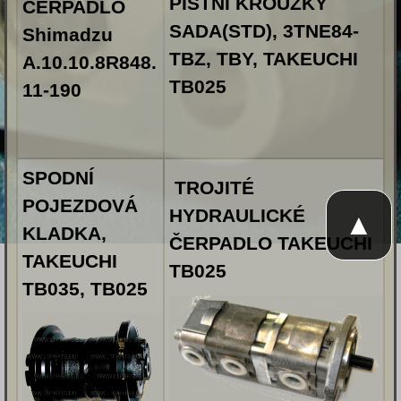
PÍSTNÍ KROUŽKY
ČERPADLO
SADA(STD), 3TNE84-
Shimadzu
TBZ, TBY, TAKEUCHI
A.10.10.8R848.
TB025
11-190
SPODNÍ
TROJITÉ
POJEZDOVÁ
HYDRAULICKÉ
▲
KLADKA,
ČERPADLO TAKEUCHI
TAKEUCHI
TB025
TB035, TB025