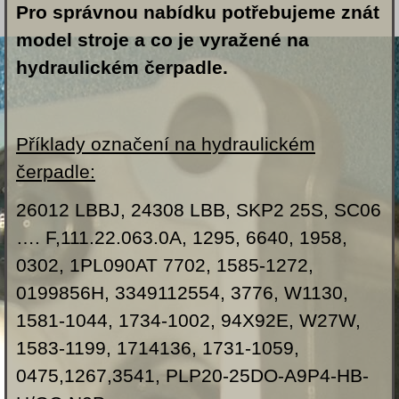
Pro správnou nabídku potřebujeme znát
model stroje a co je vyražené na
hydraulickém čerpadle.
Příklady označení na hydraulickém
čerpadle:
26012 LBBJ, 24308 LBB, SKP2 25S, SC06
…. F,111.22.063.0A, 1295, 6640, 1958,
0302, 1PL090AT 7702, 1585-1272,
0199856H, 3349112554, 3776, W1130,
1581-1044, 1734-1002, 94X92E, W27W,
1583-1199, 1714136, 1731-1059,
0475,1267,3541, PLP20-25DO-A9P4-HB-