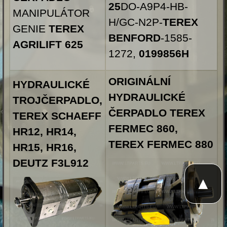
25
DO-A9P4-HB-
MANIPULÁTOR
H/GC-N2P-
TEREX
GENIE
TEREX
BENFORD
-1585-
AGRILIFT 625
1272,
0199856H
ORIGINÁLNÍ
HYDRAULICKÉ
HYDRAULICKÉ
TROJČERPADLO,
ČERPADLO TEREX
TEREX SCHAEFF
FERMEC 860,
HR12, HR14,
TEREX FERMEC 880
HR15, HR16,
DEUTZ F3L912
▲