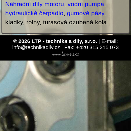
Náhradní díly motoru
,
vodní pumpa
,
hydraulické čerpadlo
,
gumové pásy
,
kladky, rolny, turasová ozubená kola
© 2026 LTP - technika a díly, s.r.o.
| E-mail:
info@technikadily.cz | Fax: +420 315 315 073
www.kernels.cz