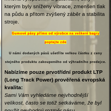
kterým byly sníženy vibrace, zmenšen tlak
na půdu a přitom zvýšený záběr a stabilita
stroje.
Gumové pásy přímo od výrobce na veškeré bagry
poptejte zde
U námi dodaných pásů ušetříte velkou částku z ceny
stejného produktu zakoupeného od výhradního prodejce.
Nabízíme pouze prvotřídní produkt
LTP
(Long Track Power)
prověřená evropská
kvalita:
Sami Vám vyhledáme nejvhodnější
velikost, často se totiž setkáváme, že byl
použit nevhodný rozměr pásu.