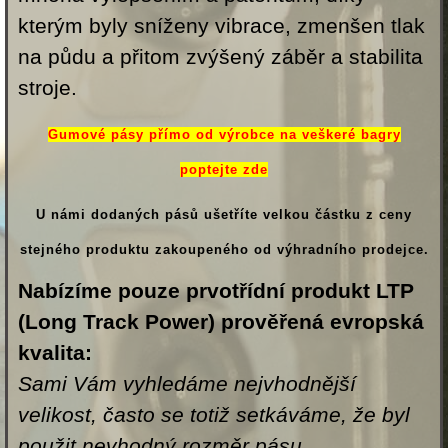
kterým byly sníženy vibrace, zmenšen tlak
na půdu a přitom zvýšený záběr a stabilita
stroje.
Gumové pásy přímo od výrobce na veškeré bagry
poptejte zde
U námi dodaných pásů ušetříte velkou částku z ceny
stejného produktu zakoupeného od výhradního prodejce.
Nabízíme pouze prvotřídní produkt
LTP
(Long Track Power)
prověřená evropská
kvalita:
Sami Vám vyhledáme nejvhodnější
velikost, často se totiž setkáváme, že byl
použit nevhodný rozměr pásu.