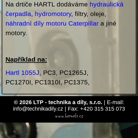
Na drtiče HARTL dodáváme
hydraulická
čerpadla
,
hydromotory
, filtry, oleje,
náhradní díly motoru Caterpillar
a jiné
motory.
Například na:
Hartl 1055J
, PC3, PC1265J,
PC1270I, PC1310I, PC1375,
© 2026 LTP - technika a díly, s.r.o.
| E-mail:
info@technikadily.cz | Fax: +420 315 315 073
www.kernels.cz