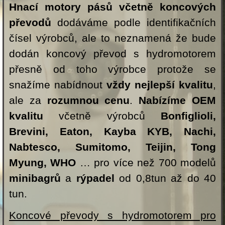
Hnací motory pásů včetně koncových
převodů
dodáváme podle identifikačních
čísel výrobců, ale to neznamená že bude
dodán koncový převod s hydromotorem
přesně od toho výrobce protože se
snažíme nabídnout
vždy nejlepší kvalitu
,
ale za
rozumnou cenu
.
Nabízíme OEM
kvalitu
včetně výrobců
Bonfiglioli,
Brevini, Eaton, Kayba KYB, Nachi,
Nabtesco, Sumitomo, Teijin, Tong
Myung, WHO
… pro více než 700 modelů
minibagrů
a
rýpadel
od 0,8tun až do 40
tun.
Koncové převody s hydromotorem pro