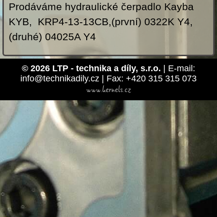
Prodáváme hydraulické čerpadlo Kayba
KYB, KRP4-13-13CB,(první) 0322K Y4,
(druhé) 04025A Y4
© 2026 LTP - technika a díly, s.r.o.
| E-mail:
info@technikadily.cz | Fax: +420 315 315 073
www.kernels.cz