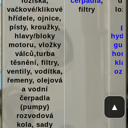
ložiska,
čerpadla
,
dis
vačkové/klikové
filtry
loži
hřídele, ojnice,
k
písty, kroužky,
p
hlavy/bloky
hydr
motoru, vložky
gum
válců,turba
horn
těsnění, filtry,
kla
ventily, vodítka,
ozu
řemeny, olejová
a vodní
čerpadla
▲
(pumpy)
rozvodová
kola, sady