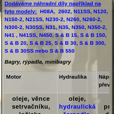
Dodáváme náhradní díly například na
tyto modely:
H08A, 2602, N11SS, N120,
N150-2, N21SS, N230-2, N260, N260-2,
N300-2, N30SS, N31, N35, N350, N350-2,
N41 , N41SS, N450, S & B 15, S & B 150,
S & B 20, S & B 25, S & B 30, S & B 300,
S & B 30SS nebo S & B 550
Bagry, rýpadla, minibagry
Motor
Hydraulika
Nápra
převo
oleje, věnce
oleje,
setrvačníku,
hydraulická
pn